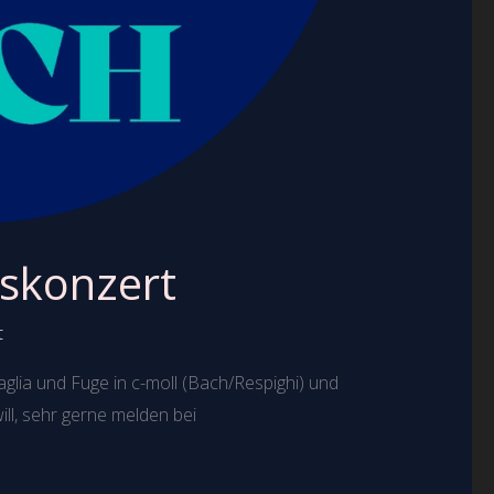
gskonzert
t
glia und Fuge in c-moll (Bach/Respighi) und
ll, sehr gerne melden bei