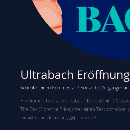
Ultrabach Eröffnun
Schreibe einen Kommentar
/
Konzerte
,
Vergangenhei
Hier kommt Text zum Ultrabach-Konzert hin. (Passaca
The Oak (Florence Price)) Wer einen Text schreiben wi
musikfreunde.lueneburg@posteo.de!